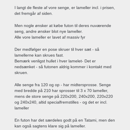
I langt de fleste af vore senge, er lameller incl. i prisen,
det fremgår af siden.
Men nogle ønsker at købe futon til deres nuværende
seng, andre ønsker blot nye lameller.
Alle vore lameller er lavet af massiv fyr
Der medfølger en pose skruer til hver sæt - så
lamellerne kan skrues fast.
Bemærk venligst hullet i hver lamelet- Det er
nedsænket - så futonen aldrig kommer i kontakt med
skruen.
Alle senge fra 120 og op - har midtersprosse. Senge
med bredde på 210 har sprosser til 3 x 70 lameller,
mens de store senge på 220x200, 240x200, 220x220
og 240x240, altid specialfremstilles - og det er incl.
lameller
En futon har det særdeles godt på en Tatami, men den
kan også sagtens klare sig på lameller.