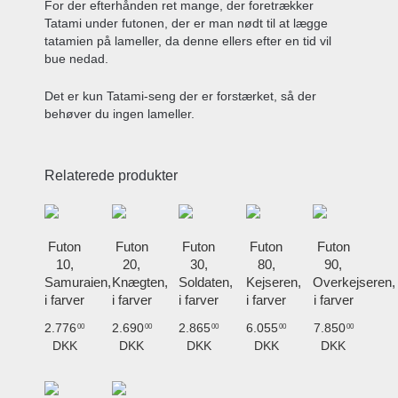
For der efterhånden ret mange, der foretrækker
Tatami under futonen, der er man nødt til at lægge
tatamien på lameller, da denne ellers efter en tid vil
bue nedad.
Det er kun Tatami-seng der er forstærket, så der
behøver du ingen lameller.
Relaterede produkter
Futon
Futon
Futon
Futon
Futon
10,
20,
30,
80,
90,
Samuraien,
Knægten,
Soldaten,
Kejseren,
Overkejseren,
i farver
i farver
i farver
i farver
i farver
2.776
2.690
2.865
6.055
7.850
00
00
00
00
00
DKK
DKK
DKK
DKK
DKK