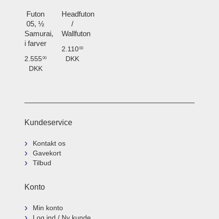
Futon
Headfuton
05, ½
/
Samurai,
Wallfuton
i farver
2.110
00
2.555
DKK
00
DKK
Kundeservice
Kontakt os
Gavekort
Tilbud
Konto
Min konto
Log ind / Ny kunde