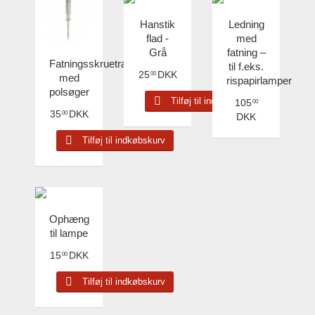
Hanstik
Ledning
flad -
med
Grå
fatning –
Fatningsskruetrækker
til f.eks.
25
DKK
00
med
rispapirlamper
polsøger
Tilføj til indkøbskurv
105
00
35
DKK
00
DKK
Tilføj til indkøbskurv
Ophæng
til lampe
15
DKK
00
Tilføj til indkøbskurv