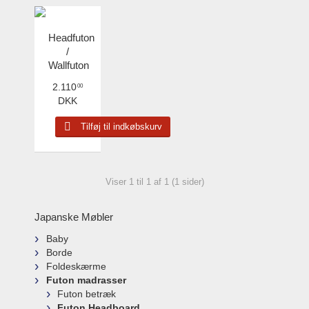
Headfuton
/
Wallfuton
2.110
00
DKK
Tilføj til indkøbskurv
Viser 1 til 1 af 1 (1 sider)
Japanske Møbler
Baby
Borde
Foldeskærme
Futon madrasser
Futon betræk
Futon Headboard