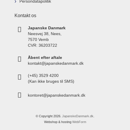
Persondatapolitik
Kontakt os
Japanske Danmark
Neesvej 38, Nees,
7570 Vemb
CVR: 36203722
Åbent efter aftale
kontakt@japanskedanmark.dk
(+45) 3529 4200
(Kan ikke bruges til SMS)
kontoret@japanskedanmark.dk
© Copyright 2026.
JapanskeDanmark.dk
.
Webshop & hosting
WebForm