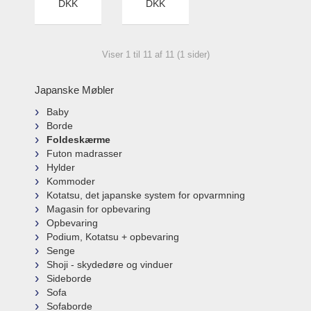
DKK
DKK
Viser 1 til 11 af 11 (1 sider)
Japanske Møbler
Baby
Borde
Foldeskærme
Futon madrasser
Hylder
Kommoder
Kotatsu, det japanske system for opvarmning
Magasin for opbevaring
Opbevaring
Podium, Kotatsu + opbevaring
Senge
Shoji - skydedøre og vinduer
Sideborde
Sofa
Sofaborde