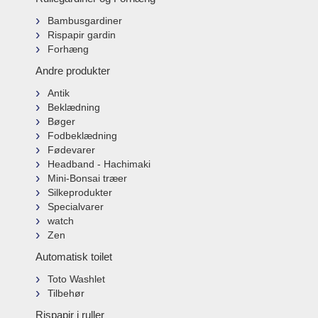
Bambusgardiner
Rispapir gardin
Forhæng
Andre produkter
Antik
Beklædning
Bøger
Fodbeklædning
Fødevarer
Headband - Hachimaki
Mini-Bonsai træer
Silkeprodukter
Specialvarer
watch
Zen
Automatisk toilet
Toto Washlet
Tilbehør
Rispapir i ruller