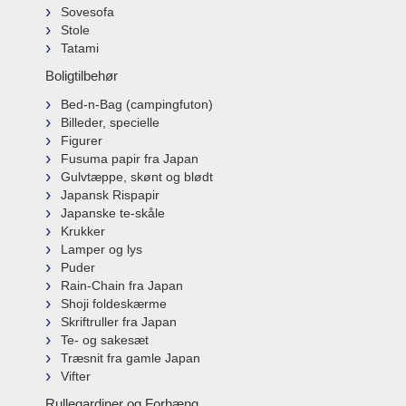
Sovesofa
Stole
Tatami
Boligtilbehør
Bed-n-Bag (campingfuton)
Billeder, specielle
Figurer
Fusuma papir fra Japan
Gulvtæppe, skønt og blødt
Japansk Rispapir
Japanske te-skåle
Krukker
Lamper og lys
Puder
Rain-Chain fra Japan
Shoji foldeskærme
Skriftruller fra Japan
Te- og sakesæt
Træsnit fra gamle Japan
Vifter
Rullegardiner og Forhæng