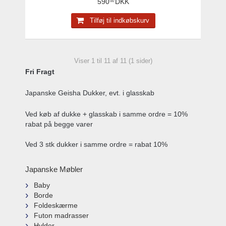
590
DKK
00
Tilføj til indkøbskurv
Viser 1 til 11 af 11 (1 sider)
Fri Fragt
Japanske Geisha Dukker, evt. i glasskab
Ved køb af dukke + glasskab i samme ordre = 10%
rabat på begge varer
Ved 3 stk dukker i samme ordre = rabat 10%
Japanske Møbler
Baby
Borde
Foldeskærme
Futon madrasser
Hylder