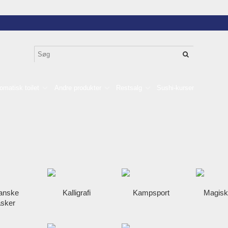
omatisk toilet
Andre produkter
Restsalg
Sushi-kurser
anske
Kalligrafi
Kampsport
Magisk
sker