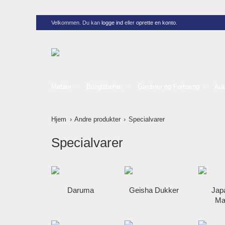
Velkommen. Du kan
logge ind
eller
oprette en konto
.
Møbler
Boligtilbehør
Gardiner og Forhæng
Aut
Hjem
Andre produkter
Specialvarer
Specialvarer
Daruma
Geisha Dukker
Jap
Ma