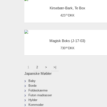
Kirsebær-Bark, Te Box
423
DKK
75
Magisk Boks (J-17-03)
730
DKK
00
1
2
>
>|
Japanske Møbler
Baby
Borde
Foldeskærme
Futon madrasser
Hylder
Kommoder