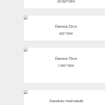
18.550
DKK
00
Daruma 22cm
643
DKK
75
Daruma 75cm
7.083
DKK
75
Gavekurv med træuld