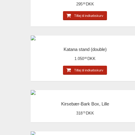
295
DKK
00
Tilføj til indkøbskurv
Katana stand (double)
1.050
DKK
00
Tilføj til indkøbskurv
Kirsebær-Bark Box, Lille
318
DKK
75