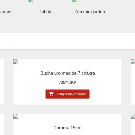
lamps
Tobak
Zen minigarden
Budha uro med de 7 chakra
735
DKK
00
Tilføj til indkøbskurv
Daruma 15cm