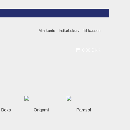
Min konto
Indkøbskurv
Til kassen
0
,
00
DKK
 Boks
Origami
Parasol