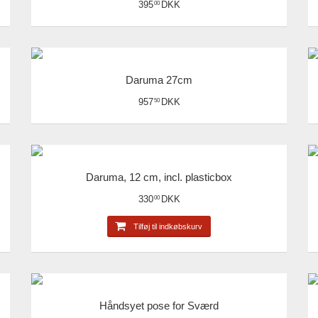
395
DKK
00
Daruma 27cm
957
DKK
50
Daruma, 12 cm, incl. plasticbox
330
DKK
00
Tilføj til indkøbskurv
Håndsyet pose for Sværd