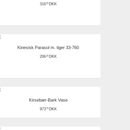
316
DKK
25
Kinesisk Parasol m. tiger 33-760
206
DKK
25
Kirsebær-Bark Vase
973
DKK
75