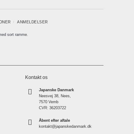
IONER
ANMELDELSER
med sort ramme.
Kontakt os
Japanske Danmark
Neesvej 38, Nees,
7570 Vemb
CVR: 36203722
Åbent efter aftale
kontakt@japanskedanmark.dk