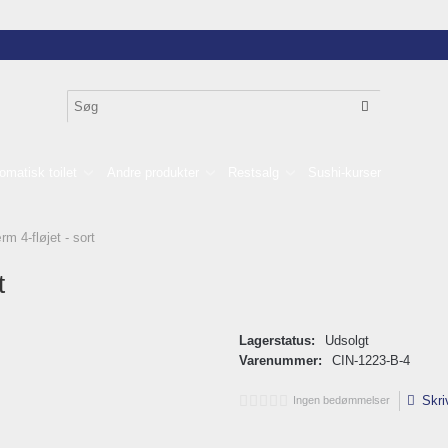
omatisk toilet
Andre produkter
Restsalg
Sushi-kurser
m 4-fløjet - sort
t
Lagerstatus:
Udsolgt
Varenummer:
CIN-1223-B-4
Skri
Ingen bedømmelser