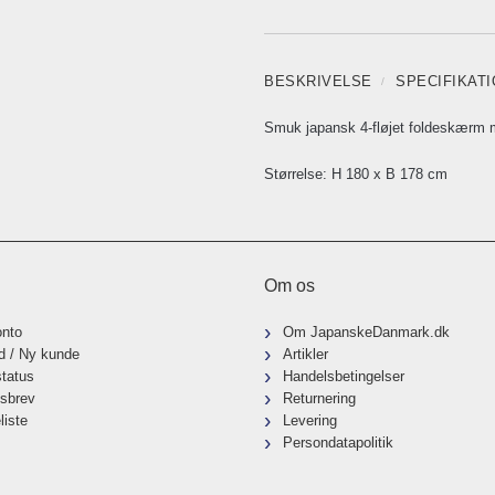
BESKRIVELSE
SPECIFIKAT
Smuk japansk 4-fløjet foldeskærm 
Størrelse: H 180 x B 178 cm
Om os
onto
Om JapanskeDanmark.dk
d / Ny kunde
Artikler
status
Handelsbetingelser
sbrev
Returnering
liste
Levering
Persondatapolitik