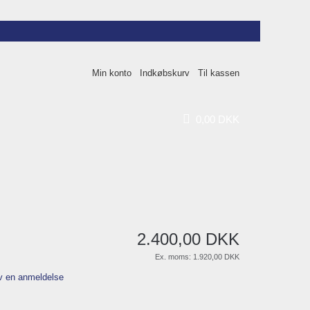
Min konto
Indkøbskurv
Til kassen
0
,
00
DKK
2.400
,
00
DKK
Ex. moms:
1.920,00 DKK
v en anmeldelse