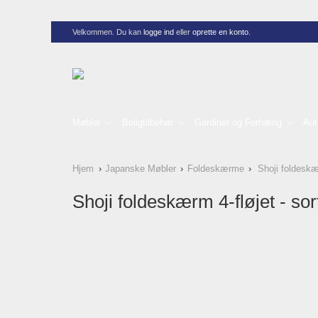
Velkommen. Du kan
logge ind
eller
oprette en konto
.
Møbler
Boligtilbehør
Gardiner og Forhæng
Aut
Hjem
Japanske Møbler
Foldeskærme
Shoji foldeskær
Shoji foldeskærm 4-fløjet - sor