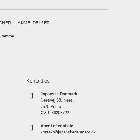
IONER
ANMELDELSER
t ramme.
Kontakt os
Japanske Danmark
Neesvej 38, Nees,
7570 Vemb
CVR: 36203722
Åbent efter aftale
kontakt@japanskedanmark.dk