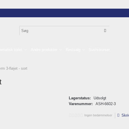
omatisk toilet
Andre produkter
Restsalg
Sushi-kurser
m 3-fløjet - sort
t
Lagerstatus:
Udsolgt
Varenummer:
ASH-6602-3
Skri
Ingen bedømmelser