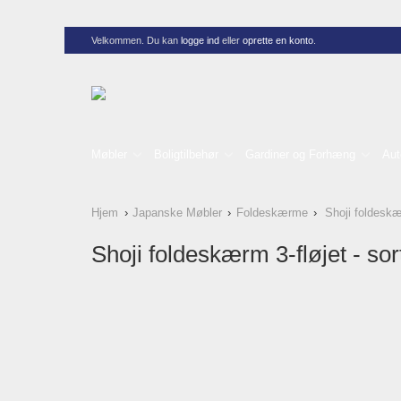
Velkommen. Du kan
logge ind
eller
oprette en konto
.
Møbler
Boligtilbehør
Gardiner og Forhæng
Aut
Hjem
Japanske Møbler
Foldeskærme
Shoji foldeskær
Shoji foldeskærm 3-fløjet - sor