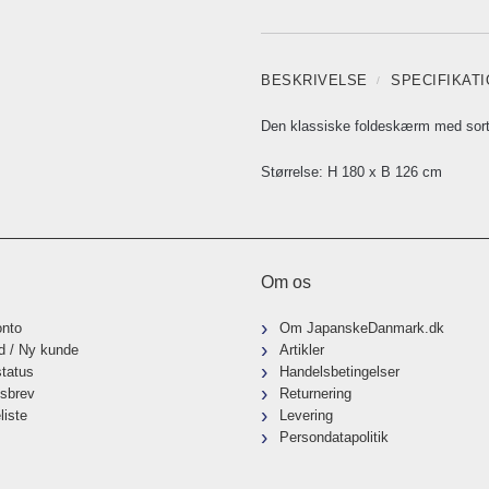
BESKRIVELSE
SPECIFIKAT
Den klassiske foldeskærm med sor
Størrelse: H 180 x B 126 cm
Om os
onto
Om JapanskeDanmark.dk
d / Ny kunde
Artikler
status
Handelsbetingelser
sbrev
Returnering
liste
Levering
Persondatapolitik