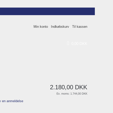
Min konto
Indkøbskurv
Til kassen
0
,
00
DKK
2.180
,
00
DKK
Ex. moms:
1.744,00 DKK
v en anmeldelse