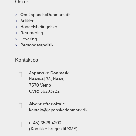
Om os
Om JapanskeDanmark.dk
Artikler
Handelsbetingelser
Returnering
Levering
Persondatapolitik
Kontakt os
Japanske Danmark
Neesvej 38, Nees,
7570 Vemb
CVR: 36203722
Åbent efter aftale
kontakt@japanskedanmark.dk
(+45) 3529 4200
(Kan ikke bruges til SMS)