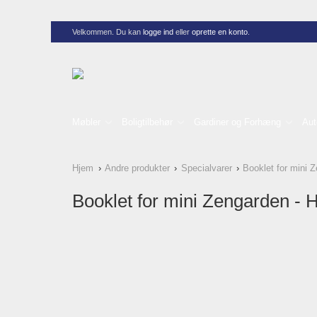
Velkommen. Du kan
logge ind
eller
oprette en konto
.
Møbler
Boligtilbehør
Gardiner og Forhæng
Aut
Hjem
Andre produkter
Specialvarer
Booklet for mini 
Booklet for mini Zengarden - 