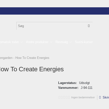
omatisk toilet
Andre produkter
Restsalg
Sushi-kurser
Zengarden - How To Create Energies
How To Create Energies
Lagerstatus:
Udsolgt
Varenummer:
J-94-111
Skri
Ingen bedømmelser