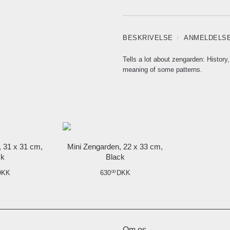
BESKRIVELSE
ANMELDELS
Tells a lot about zengarden: History
meaning of some patterns.
, 31 x 31 cm,
Mini Zengarden, 22 x 33 cm,
ck
Black
DKK
630
DKK
00
Om os