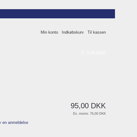
Min konto
Indkøbskurv
Til kassen
0
,
00
DKK
95
,
00
DKK
Ex. moms:
76,00 DKK
v en anmeldelse