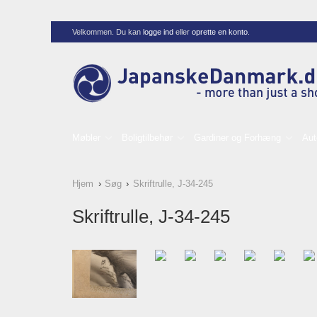
Velkommen. Du kan
logge ind
eller
oprette en konto
.
Møbler
Boligtilbehør
Gardiner og Forhæng
Aut
Hjem
Søg
Skriftrulle, J-34-245
Skriftrulle, J-34-245