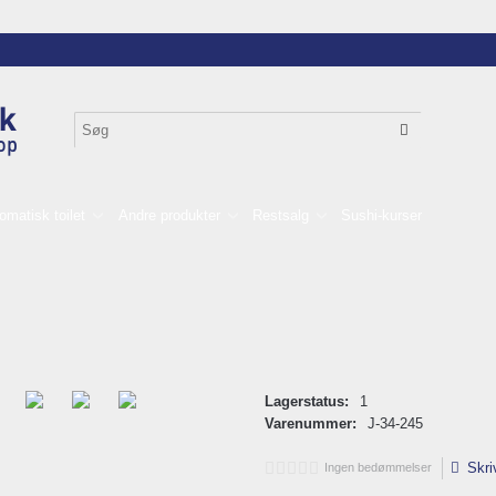
omatisk toilet
Andre produkter
Restsalg
Sushi-kurser
Lagerstatus:
1
Varenummer:
J-34-245
Skri
Ingen bedømmelser