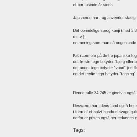
et par tusinde år siden
Japanerne har - og anvender stadig d
Det oprindelige sprog kanji (med 3.3
o.s.v.)
en mening som man så nogenlunde kan
Kik nærmere på de tre japanske tegn
det første tegn betyder "bjerg eller b
det andet tegn betyder "vand" (en fl
og det tredie tegn betyder "tegning"
Denne rulle 34-245 er givetvis også
Desværre har tidens tand også her s
i form af et halvt hundred svage gu
derfor er prisen også her reduceret 
Tags: