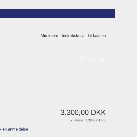
Min konto
Indkøbskurv
Til kassen
0
,
00
DKK
3.300
,
00
DKK
Ex. moms:
3.300,00 DKK
v en anmeldelse