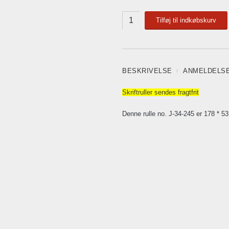
Tilføj til indkøbskurv
BESKRIVELSE
ANMELDELS
Skriftruller sendes fragtfrit
Denne rulle no. J-34-245 er 178 * 5