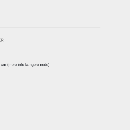
ER
3 cm (mere info længere nede)