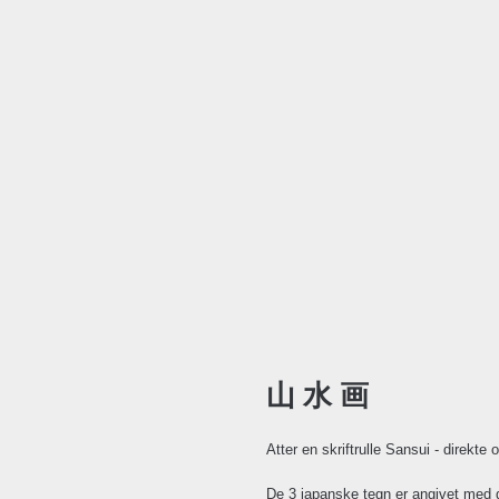
山 水 画
Atter en skriftrulle Sansui - direkt
De 3 japanske tegn er angivet med de