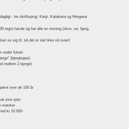
agligt - tre skriftsprog: Kanji, Katakana og Hiregana
00 tegn) havde og har alle en mening (skov, sø, bjerg,
 se sig til, så det er slet ikke så svært
 under fotoet:
jerge" (bjergtoppe)
od mellem 2 bjerge)
 pænt over de 100 år
at sine spor
le mærker
med kr 10.000-