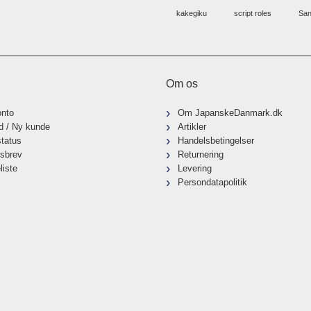
kakegiku
script roles
San
Om os
onto
Om JapanskeDanmark.dk
d / Ny kunde
Artikler
status
Handelsbetingelser
sbrev
Returnering
liste
Levering
Persondatapolitik