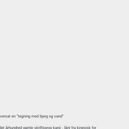
e oversat en "tegning med bjerg og vand"
t århundred gamle skriftsprog kanji - lånt fra kinesisk for