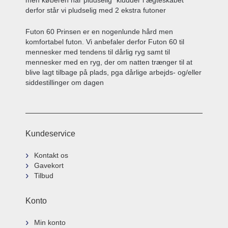
men køberen har pludselig "kludder i ægteskabet"
derfor står vi pludselig med 2 ekstra futoner
Futon 60 Prinsen er en nogenlunde hård men
komfortabel futon. Vi anbefaler derfor Futon 60 til
mennesker med tendens til dårlig ryg samt til
mennesker med en ryg, der om natten trænger til at
blive lagt tilbage på plads, pga dårlige arbejds- og/eller
siddestillinger om dagen
Kundeservice
Kontakt os
Gavekort
Tilbud
Konto
Min konto