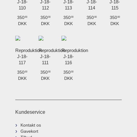
J-18-
J-18-
J-18-
J-18-
J-18-
110
112
113
114
115
350
350
350
350
350
00
00
00
00
00
DKK
DKK
DKK
DKK
DKK
Reproduktion
Reproduktion
Reproduktion
J-18-
J-18-
J-18-
117
111
116
350
350
350
00
00
00
DKK
DKK
DKK
Kundeservice
Kontakt os
Gavekort