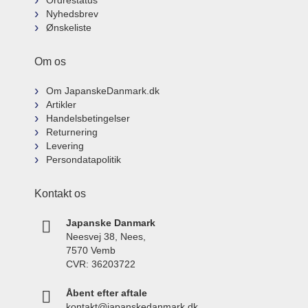
Ordrestatus
Nyhedsbrev
Ønskeliste
Om os
Om JapanskeDanmark.dk
Artikler
Handelsbetingelser
Returnering
Levering
Persondatapolitik
Kontakt os
Japanske Danmark
Neesvej 38, Nees,
7570 Vemb
CVR: 36203722
Åbent efter aftale
kontakt@japanskedanmark.dk