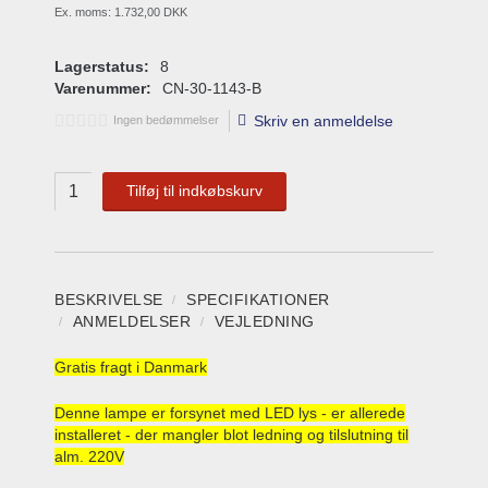
Ex. moms:
1.732,00 DKK
Lagerstatus:
8
Varenummer:
CN-30-1143-B
Skriv en anmeldelse
Ingen bedømmelser
Tilføj til indkøbskurv
BESKRIVELSE
SPECIFIKATIONER
ANMELDELSER
VEJLEDNING
Gratis
fragt i
Danmark
Denne lampe er forsynet med LED lys - er allerede
installeret - der mangler blot ledning og tilslutning til
alm. 220V