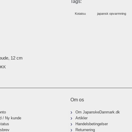
Tags:
Kotatsu
japansk opvarmning
pude, 12 cm
DKK
Om os
onto
Om JapanskeDanmark.dk
d / Ny kunde
Artikler
status
Handelsbetingelser
sbrev
Returnering