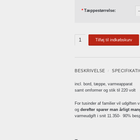
*
Tæppestørrelse:
Tilføj til indkøbskurv
BESKRIVELSE
SPECIFIKAT
incl. bord, tæppe, varmeapparat
samt omformer og stik til 220 volt
For tusinder af familier vil udgiften 
og
derefter sparer man årligt man
varmeudgift i snit 11.350- 90% bes