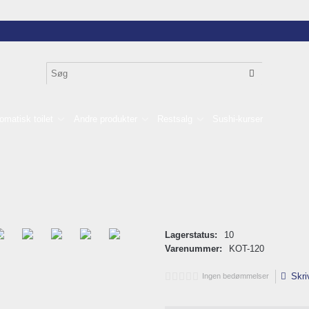
omatisk toilet
Andre produkter
Restsalg
Sushi-kurser
Lagerstatus:
10
Varenummer:
KOT-120
Skri
Ingen bedømmelser