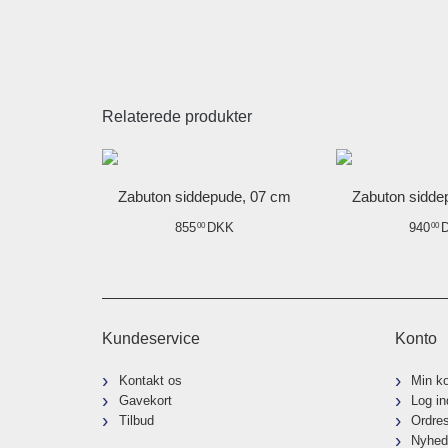
Relaterede produkter
Zabuton siddepude, 07 cm
Zabuton sidde
855
DKK
940
00
00
Kundeservice
Konto
Kontakt os
Min k
Gavekort
Log in
Tilbud
Ordre
Nyhed