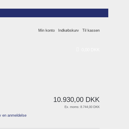
Min konto
Indkøbskurv
Til kassen
0
,
00
DKK
10.930
,
00
DKK
Ex. moms:
8.744,00 DKK
v en anmeldelse