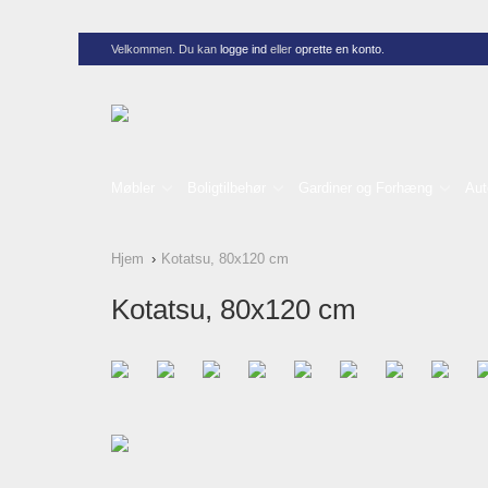
Velkommen. Du kan
logge ind
eller
oprette en konto
.
Møbler
Boligtilbehør
Gardiner og Forhæng
Aut
Hjem
Kotatsu, 80x120 cm
Kotatsu, 80x120 cm