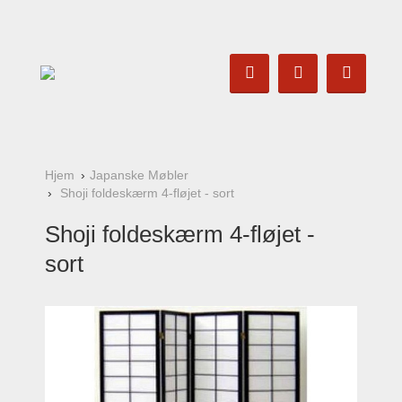
Hjem
Japanske Møbler
Shoji foldeskærm 4-fløjet - sort
Shoji foldeskærm 4-fløjet -
sort