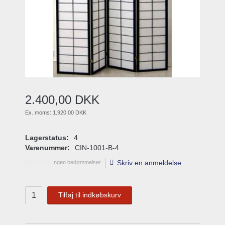
2.400
,
00
DKK
Ex. moms:
1.920,00 DKK
Lagerstatus:
4
Varenummer:
CIN-1001-B-4
Skriv en anmeldelse
Ingen bedømmelser
Tilføj til indkøbskurv