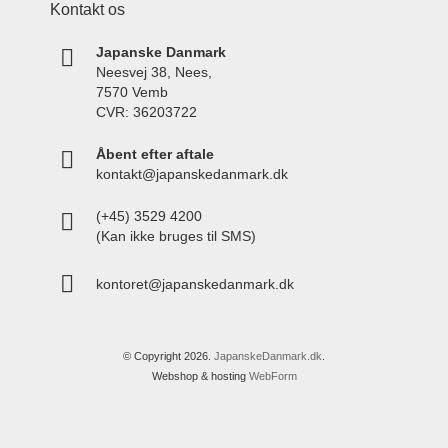
Kontakt os
Japanske Danmark
Neesvej 38, Nees,
7570 Vemb
CVR: 36203722
Åbent efter aftale
kontakt@japanskedanmark.dk
(+45) 3529 4200
(Kan ikke bruges til SMS)
kontoret@japanskedanmark.dk
© Copyright 2026.
JapanskeDanmark.dk
.
Webshop & hosting
WebForm