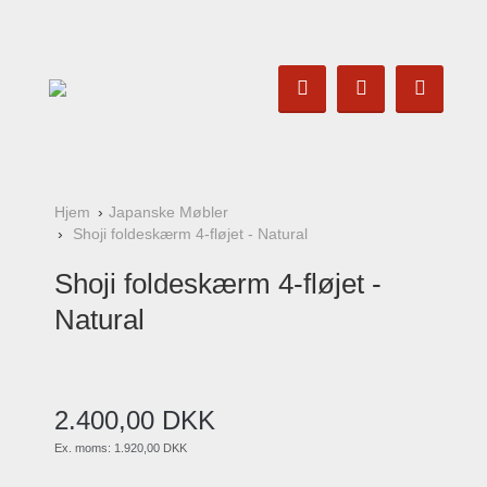
Hjem
Japanske Møbler
Shoji foldeskærm 4-fløjet - Natural
Shoji foldeskærm 4-fløjet -
Natural
2.400
,
00
DKK
Ex. moms:
1.920,00 DKK