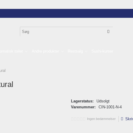
omatisk toilet
Andre produkter
Restsalg
Sushi-kurser
ural
tural
Lagerstatus:
Udsolgt
Varenummer:
CIN-1001-N-4
Skri
Ingen bedømmelser