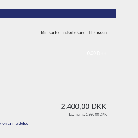
Min konto
Indkøbskurv
Til kassen
0
,
00
DKK
2.400
,
00
DKK
Ex. moms:
1.920,00 DKK
v en anmeldelse