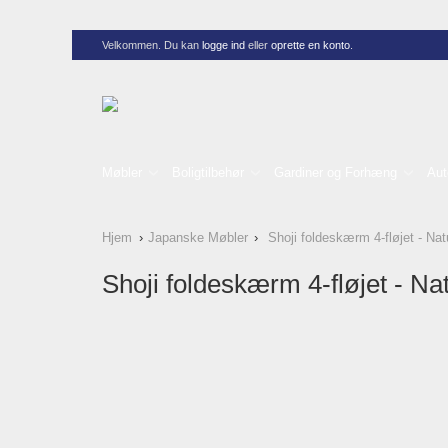
Velkommen. Du kan
logge ind
eller
oprette en konto
.
Møbler
Boligtilbehør
Gardiner og Forhæng
Aut
Hjem
Japanske Møbler
Shoji foldeskærm 4-fløjet - Nat
Shoji foldeskærm 4-fløjet - Na