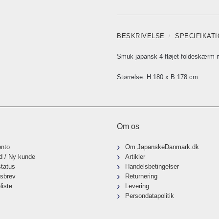
BESKRIVELSE
SPECIFIKAT
Smuk japansk 4-fløjet foldeskærm 
Størrelse: H 180 x B 178 cm
Om os
onto
Om JapanskeDanmark.dk
d / Ny kunde
Artikler
status
Handelsbetingelser
sbrev
Returnering
liste
Levering
Persondatapolitik