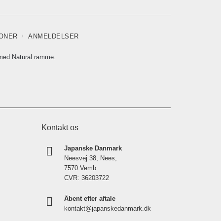
IONER
ANMELDELSER
med Natural ramme.
Kontakt os
Japanske Danmark
Neesvej 38, Nees,
7570 Vemb
CVR: 36203722
Åbent efter aftale
kontakt@japanskedanmark.dk