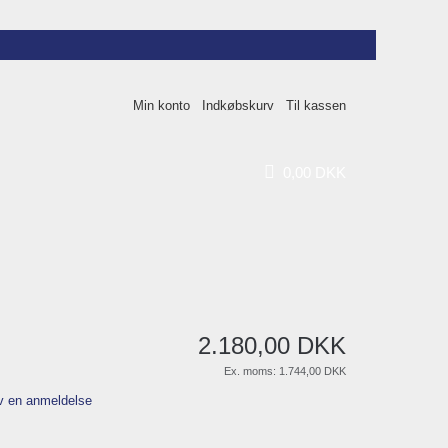
Min konto
Indkøbskurv
Til kassen
0
,
00
DKK
2.180
,
00
DKK
Ex. moms:
1.744,00 DKK
v en anmeldelse