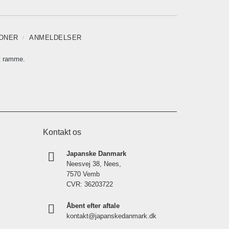
IONER
ANMELDELSER
t ramme.
Kontakt os
Japanske Danmark
Neesvej 38, Nees,
7570 Vemb
CVR: 36203722
Åbent efter aftale
kontakt@japanskedanmark.dk