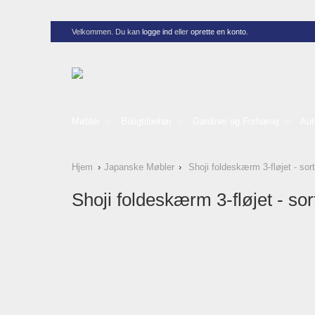
Velkommen. Du kan
logge ind
eller
oprette en konto
.
Møbler
Boligtilbehør
Gardiner og Forhæng
Aut
Hjem
Japanske Møbler
Shoji foldeskærm 3-fløjet - sort
Shoji foldeskærm 3-fløjet - sor