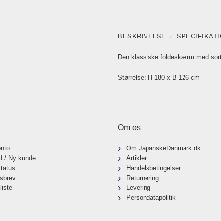
BESKRIVELSE
SPECIFIKAT
Den klassiske foldeskærm med sor
Størrelse: H 180 x B 126 cm
Om os
onto
Om JapanskeDanmark.dk
d / Ny kunde
Artikler
status
Handelsbetingelser
sbrev
Returnering
liste
Levering
Persondatapolitik