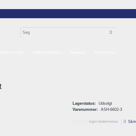
omatisk toilet
Andre produkter
Restsalg
Sushi-kurser
t
Lagerstatus:
Udsolgt
Varenummer:
ASH-6602-3
Skri
Ingen bedømmelser