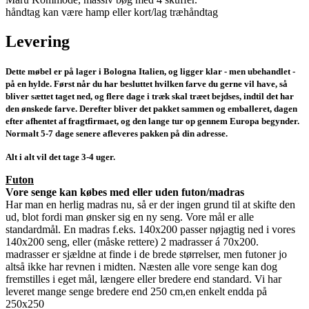
håndtag kan være hamp eller kort/lag træhåndtag
Levering
Dette møbel er på lager i Bologna Italien, og ligger klar - men ubehandlet -
på en hylde. Først når du har besluttet hvilken farve du gerne vil have, så
bliver sættet taget ned, og flere dage i træk skal træet bejdses, indtil det har
den ønskede farve. Derefter bliver det pakket sammen og emballeret, dagen
efter afhentet af fragtfirmaet, og den lange tur op gennem Europa begynder.
Normalt 5-7 dage senere afleveres pakken på din adresse.
Alt i alt vil det tage 3-4 uger.
Futon
Vore senge kan købes med eller uden futon/madras
Har man en herlig madras nu, så er der ingen grund til at skifte den
ud, blot fordi man ønsker sig en ny seng. Vore mål er alle
standardmål. En madras f.eks. 140x200 passer nøjagtig ned i vores
140x200 seng, eller (måske rettere) 2 madrasser á 70x200.
madrasser er sjældne at finde i de brede størrelser, men futoner jo
altså ikke har revnen i midten. Næsten alle vore senge kan dog
fremstilles i eget mål, længere eller bredere end standard. Vi har
leveret mange senge bredere end 250 cm,en enkelt endda på
250x250