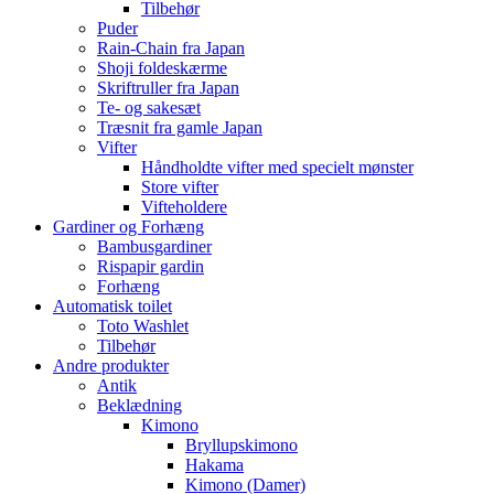
Tilbehør
Puder
Rain-Chain fra Japan
Shoji foldeskærme
Skriftruller fra Japan
Te- og sakesæt
Træsnit fra gamle Japan
Vifter
Håndholdte vifter med specielt mønster
Store vifter
Vifteholdere
Gardiner og Forhæng
Bambusgardiner
Rispapir gardin
Forhæng
Automatisk toilet
Toto Washlet
Tilbehør
Andre produkter
Antik
Beklædning
Kimono
Bryllupskimono
Hakama
Kimono (Damer)