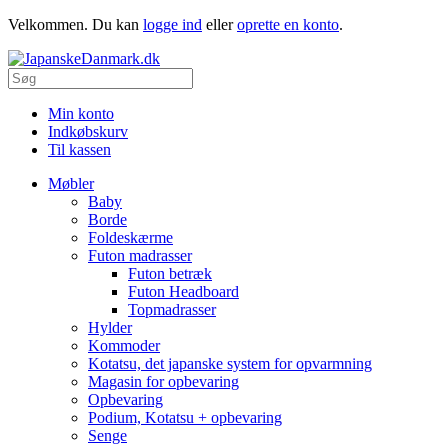
Velkommen. Du kan
logge ind
eller
oprette en konto
.
Min konto
Indkøbskurv
Til kassen
Møbler
Baby
Borde
Foldeskærme
Futon madrasser
Futon betræk
Futon Headboard
Topmadrasser
Hylder
Kommoder
Kotatsu, det japanske system for opvarmning
Magasin for opbevaring
Opbevaring
Podium, Kotatsu + opbevaring
Senge