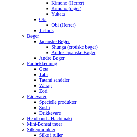
Kimono (Herrer)
Kimono (piger)
Yukata
Obi
Obi (Herrer)
T-shirts
Bøger
Japanske Bøger
Shunga (erotiske bøger)
Andre Japanske Bøger
Andre Bøger
Fodbeklædning
Geta
Tabi
Tatami sandaler
Waraji
Zori
Fødevarer
Specielle produkter
Sushi
Drikkevare
Headband - Hachimaki
Mini-Bonsai træer
Silkeprodukter
Silke i ruller