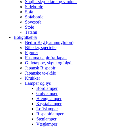
Shoji - skydedøre og vinduer
Sideborde
Sofa
Sofaborde
Sovesofa
Stole
Tatami
Boligtilbehør
Bed-n-Bag (campingfuton)
Billeder, specielle
Figurer
Fusuma papir fra Japan
Gulvtæppe, skønt og blødt
Japansk Rispapir
Japanske te-skåle
Krukker
Lamper og lys
Bordlamper
Gulvlamper
Hængelamper
Krystallamper
Loftslamper
Rispapirlamper
Stenlamper
Væglamper