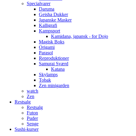
Specialvarer
Daruma
Geisha Dukker
Japanske Masker
Kalligrafi
Kampsport
Kamidana, japansk - for Dojo
Magisk Boks
Origami
Parasol
Reproduktioner
Samurai Sværd
Katana
Skylamps
Tobak
Zen minigarden
watch
Zen
Restsalg
Restsalg
Futon
Puder
Senge
Sushi-kurser