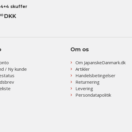
4+4 skuffer
DKK
00
o
Om os
konto
Om JapanskeDanmark.dk
nd / Ny kunde
Artikler
estatus
Handelsbetingelser
dsbrev
Returnering
liste
Levering
Persondatapolitik