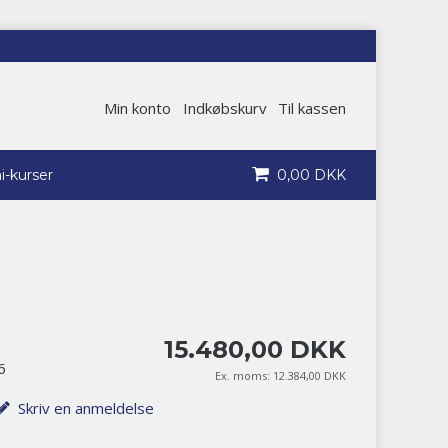
Min konto
Indkøbskurv
Til kassen
0
,
00
DKK
i-kurser
15.480
,
00
DKK
6
Ex. moms:
12.384,00 DKK
Skriv en anmeldelse