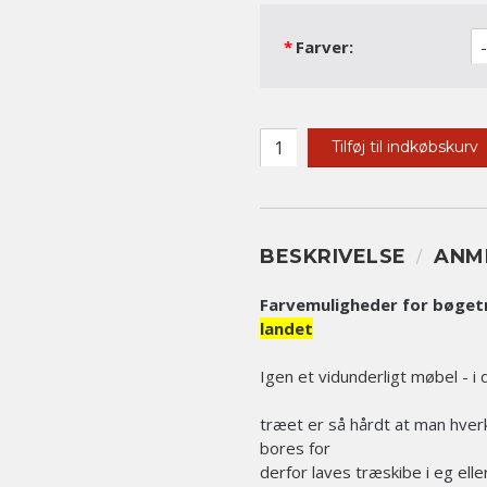
*
Farver:
Tilføj til indkøbskurv
BESKRIVELSE
ANM
Farvemuligheder for bøget
landet
Igen et vidunderligt møbel - 
træet er så hårdt at man hverk
bores for
derfor laves træskibe i eg ell