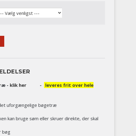
ELDELSER
ræ -
klik her
-
leveres frit over hele
i det uforgængelige bøgetræ
en kan bruge søm eller skruer direkte, der skal
er bøg