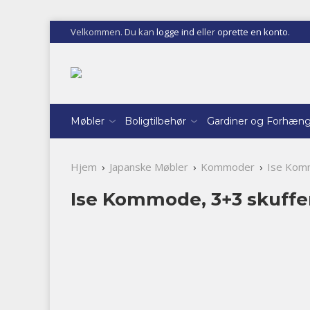
Velkommen. Du kan
logge ind
eller
oprette en konto
.
Møbler
Boligtilbehør
Gardiner og Forhæn
Hjem
Japanske Møbler
Kommoder
Ise Komm
Ise Kommode, 3+3 skuffe