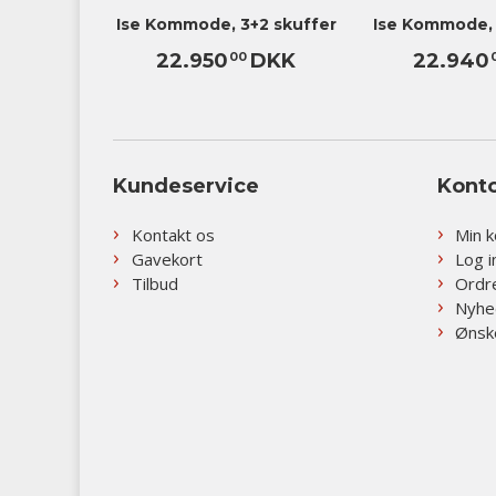
Ise Kommode, 3+2 skuffer
Ise Kommode, 
22.950
DKK
22.940
00
Kundeservice
Kont
Kontakt os
Min 
Gavekort
Log i
Tilbud
Ordr
Nyhe
Ønske