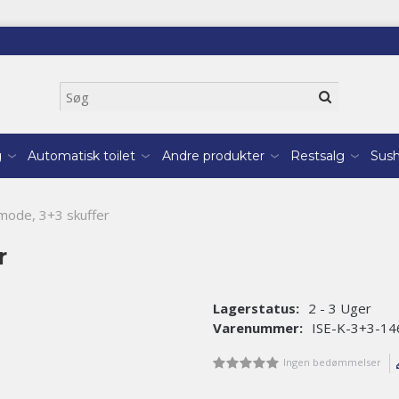
g
Automatisk toilet
Andre produkter
Restsalg
Sush
ode, 3+3 skuffer
r
Lagerstatus:
2 - 3 Uger
Varenummer:
ISE-K-3+3-14
Ingen bedømmelser