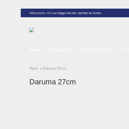
Velkommen. Du kan
logge ind
eller
oprette en konto
.
Møbler
Boligtilbehør
Gardiner og Forhæng
Aut
Hjem
Daruma 27cm
Daruma 27cm