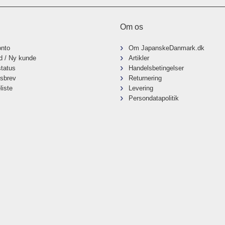
Om os
onto
Om JapanskeDanmark.dk
d / Ny kunde
Artikler
status
Handelsbetingelser
sbrev
Returnering
liste
Levering
Persondatapolitik