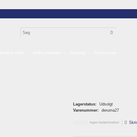
omatisk toilet
Andre produkter
Restsalg
Sushi-kurser
Lagerstatus:
Udsolgt
Varenummer:
deruma27
Skri
Ingen bedømmelser