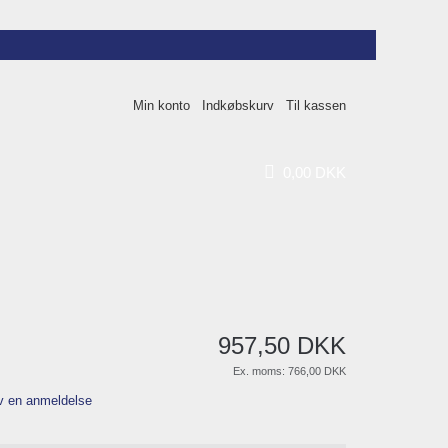
Min konto
Indkøbskurv
Til kassen
0
,
00
DKK
957
,
50
DKK
Ex. moms:
766,00 DKK
v en anmeldelse