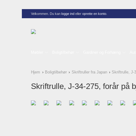
Velkommen. Du kan
logge ind
eller
oprette en konto
.
Møbler
Boligtilbehør
Gardiner og Forhæng
Aut
Hjem
Boligtilbehør
Skriftruller fra Japan
Skriftrulle, J-
Skriftrulle, J-34-275, forår på b