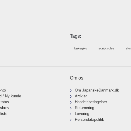
Tags:
kakegiku
script roles
skri
Om os
onto
Om JapanskeDanmark.dk
d / Ny kunde
Artikler
status
Handelsbetingelser
sbrev
Returnering
liste
Levering
Persondatapolitik