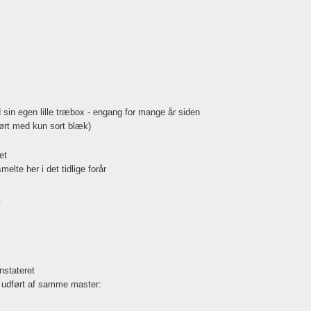
d sin egen lille træbox - engang for mange år siden
ført med kun sort blæk)
et
elte her i det tidlige forår
t
nstateret
er udført af samme master: