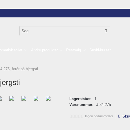
omatisk toilet
Andre produkter
Restsalg
Sushi-kurser
34-275, forår på bjergsti
jergsti
Lagerstatus:
1
Varenummer:
J-34-275
Skri
Ingen bedømmelser