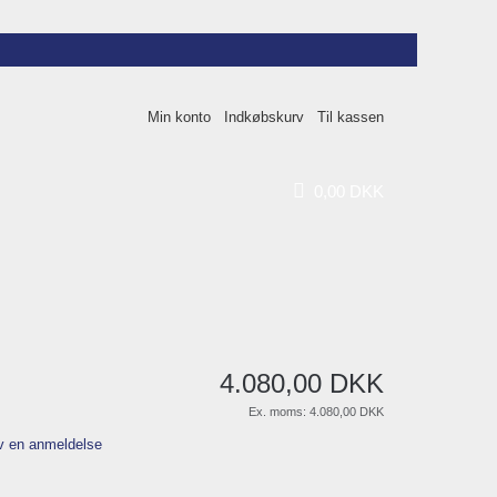
Min konto
Indkøbskurv
Til kassen
0
,
00
DKK
4.080
,
00
DKK
Ex. moms:
4.080,00 DKK
v en anmeldelse