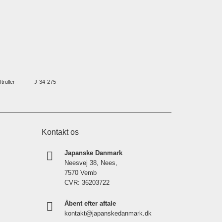
ftruller
J-34-275
Kontakt os
Japanske Danmark
Neesvej 38, Nees,
7570 Vemb
CVR: 36203722
Åbent efter aftale
kontakt@japanskedanmark.dk