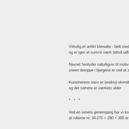
Virkelig et antikt klenodie - født me
og er igen et sumi-é værk (altså ud
Navnet hentyder naturligvis til motiv
sneen deroppe i bjergene er ved at sm
Kunstnerens navn er (endnu) ukend
og det samme er værkets alder
* * *
Ved en senere genemgang har vi ko
at rullerne nr. 34-275 + 280 + 300 