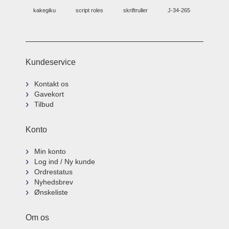
kakegiku
script roles
skriftruller
J-34-265
Kundeservice
Kontakt os
Gavekort
Tilbud
Konto
Min konto
Log ind / Ny kunde
Ordrestatus
Nyhedsbrev
Ønskeliste
Om os