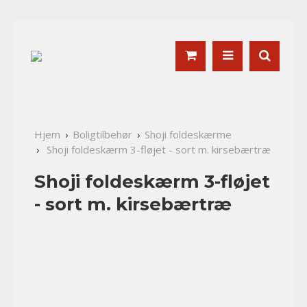
Hjem
Boligtilbehør
Shoji foldeskærme
Shoji foldeskærm 3-fløjet - sort m. kirsebærtræ
Shoji foldeskærm 3-fløjet
- sort m. kirsebærtræ