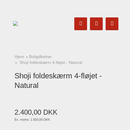
Hjem
Boligtilbehør
Shoji foldeskærm 4-fløjet - Natural
Shoji foldeskærm 4-fløjet -
Natural
2.400
,
00
DKK
Ex. moms:
1.920,00 DKK