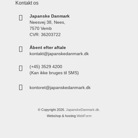
Kontakt os
Japanske Danmark
Neesvej 38, Nees,
7570 Vemb
CVR: 36203722
Åbent efter aftale
kontakt@japanskedanmark.dk
(+45) 3529 4200
(Kan ikke bruges til SMS)
kontoret@japanskedanmark.dk
© Copyright 2026.
JapanskeDanmark.dk
.
Webshop & hosting
WebForm