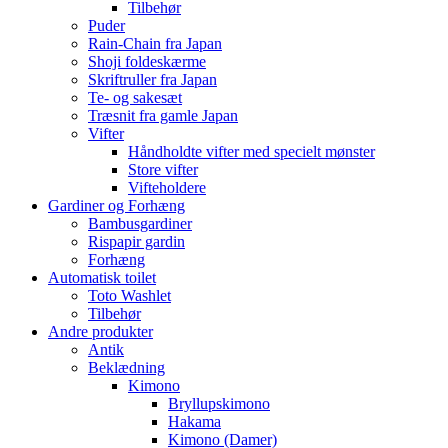
Tilbehør
Puder
Rain-Chain fra Japan
Shoji foldeskærme
Skriftruller fra Japan
Te- og sakesæt
Træsnit fra gamle Japan
Vifter
Håndholdte vifter med specielt mønster
Store vifter
Vifteholdere
Gardiner og Forhæng
Bambusgardiner
Rispapir gardin
Forhæng
Automatisk toilet
Toto Washlet
Tilbehør
Andre produkter
Antik
Beklædning
Kimono
Bryllupskimono
Hakama
Kimono (Damer)