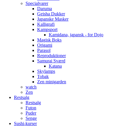
Specialvarer
Daruma
Geisha Dukker
Japanske Masker
Kalligrafi
Kampsport
Kamidana, japansk - for Dojo
Magisk Boks
Origami
Parasol
Reproduktioner
Samurai Sværd
Katana
Skylamps
Tobak
Zen minigarden
watch
Zen
Restsalg
Restsalg
Futon
Puder
Senge
Sushi-kurser