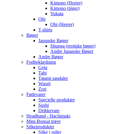
Kimono (Herrer)
Kimono (piger)
Yukata
Obi
Obi (Herrer)
T-shirts
Bøger
Japanske Bøger
Shunga (erotiske bøger)
Andre Japanske Bøger
Andre Bøger
Fodbeklædning
Geta
Tabi
Tatami sandaler
Waraji
Zori
Fødevarer
Specielle produkter
Sushi
Drikkevare
Headband - Hachimaki
Mini-Bonsai træer
Silkeprodukter
Silke i ruller