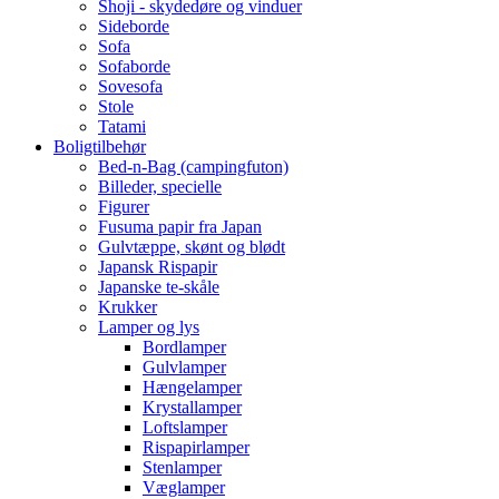
Shoji - skydedøre og vinduer
Sideborde
Sofa
Sofaborde
Sovesofa
Stole
Tatami
Boligtilbehør
Bed-n-Bag (campingfuton)
Billeder, specielle
Figurer
Fusuma papir fra Japan
Gulvtæppe, skønt og blødt
Japansk Rispapir
Japanske te-skåle
Krukker
Lamper og lys
Bordlamper
Gulvlamper
Hængelamper
Krystallamper
Loftslamper
Rispapirlamper
Stenlamper
Væglamper