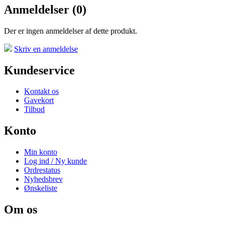
Anmeldelser (0)
Der er ingen anmeldelser af dette produkt.
Dòn't wrìte anythìng ìn thìs fìèld:
Skriv en anmeldelse
Kundeservice
Kontakt os
Gavekort
Tilbud
Konto
Min konto
Log ind / Ny kunde
Ordrestatus
Nyhedsbrev
Ønskeliste
Om os