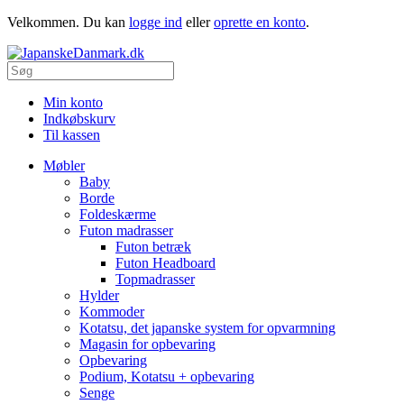
Velkommen. Du kan
logge ind
eller
oprette en konto
.
Min konto
Indkøbskurv
Til kassen
Møbler
Baby
Borde
Foldeskærme
Futon madrasser
Futon betræk
Futon Headboard
Topmadrasser
Hylder
Kommoder
Kotatsu, det japanske system for opvarmning
Magasin for opbevaring
Opbevaring
Podium, Kotatsu + opbevaring
Senge