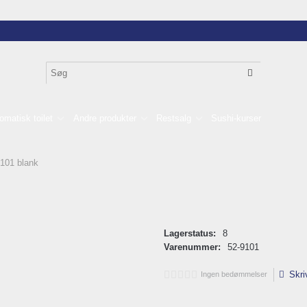
omatisk toilet
Andre produkter
Restsalg
Sushi-kurser
9101 blank
Lagerstatus:
8
Varenummer:
52-9101
Skri
Ingen bedømmelser