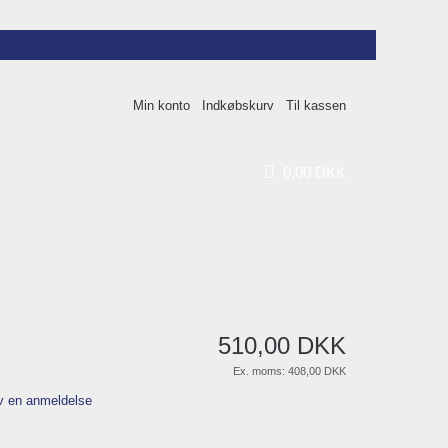
Min konto
Indkøbskurv
Til kassen
0
,
00
DKK
510
,
00
DKK
Ex. moms:
408,00 DKK
v en anmeldelse