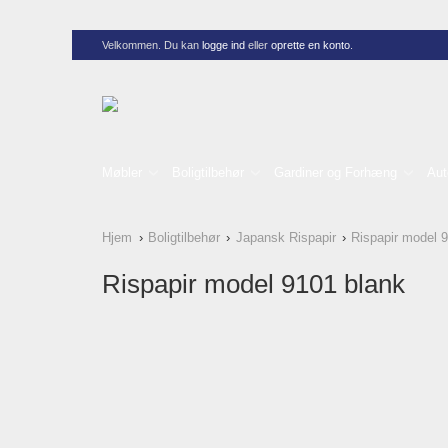
Velkommen. Du kan
logge ind
eller
oprette en konto
.
Møbler
Boligtilbehør
Gardiner og Forhæng
Aut
Hjem
Boligtilbehør
Japansk Rispapir
Rispapir model 
Rispapir model 9101 blank