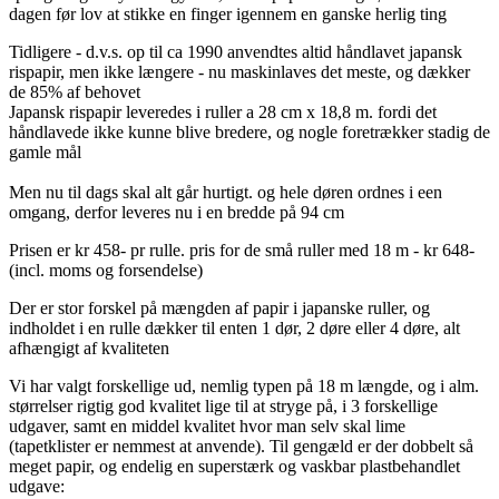
dagen før lov at stikke en finger igennem en ganske herlig ting
Tidligere - d.v.s. op til ca 1990 anvendtes altid håndlavet japansk
rispapir, men ikke længere - nu maskinlaves det meste, og dækker
de 85% af behovet
Japansk rispapir leveredes i ruller a 28 cm x 18,8 m. fordi det
håndlavede ikke kunne blive bredere, og nogle foretrækker stadig de
gamle mål
Men nu til dags skal alt går hurtigt. og hele døren ordnes i een
omgang, derfor leveres nu i en bredde på 94 cm
Prisen er kr 458- pr rulle. pris for de små ruller med 18 m - kr 648-
(incl. moms og forsendelse)
Der er stor forskel på mængden af papir i japanske ruller, og
indholdet i en rulle dækker til enten 1 dør, 2 døre eller 4 døre, alt
afhængigt af kvaliteten
Vi har valgt forskellige ud, nemlig typen på 18 m længde, og i alm.
størrelser rigtig god kvalitet lige til at stryge på, i 3 forskellige
udgaver, samt en middel kvalitet hvor man selv skal lime
(tapetklister er nemmest at anvende). Til gengæld er der dobbelt så
meget papir, og endelig en superstærk og vaskbar plastbehandlet
udgave: