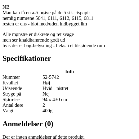
NB
Man kan få en a-5 prøve på de 5 stk. rispapir
nemlig numrene 5641, 6111, 6112, 6115, 6811
resten er ens - blot med/uden indbygget lim
Alle mønstre er diskrete og ret svage
men ser knaldhamrende godt ud
hvis der er bag-belysning - f.eks. i et tilstødende rum
Specifikationer
Info
Nummer
52-5742
Kvalitet
Høj
Udseende
Hvid - nistret
Stryge på
Nej
Størrelse
94 x 430 cm
Antal døre
2
Vægt
400g
Anmeldelser (0)
Der er ingen anmeldelser af dette produkt.