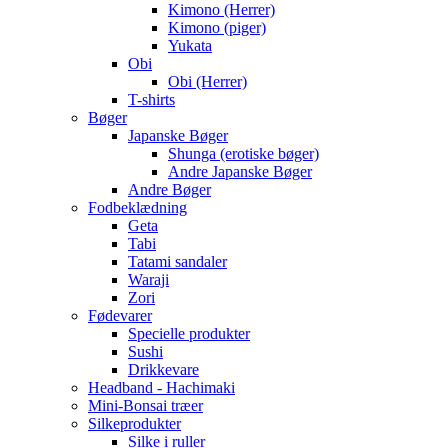
Kimono (Herrer)
Kimono (piger)
Yukata
Obi
Obi (Herrer)
T-shirts
Bøger
Japanske Bøger
Shunga (erotiske bøger)
Andre Japanske Bøger
Andre Bøger
Fodbeklædning
Geta
Tabi
Tatami sandaler
Waraji
Zori
Fødevarer
Specielle produkter
Sushi
Drikkevare
Headband - Hachimaki
Mini-Bonsai træer
Silkeprodukter
Silke i ruller