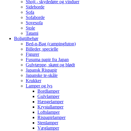
Shoji - skydedøre og vinduer
Sideborde
Sofa
Sofaborde
Sovesofa
Stole
Tatami
Boligtilbehør
Bed-n-Bag (campingfuton)
Billeder, specielle
Figurer
Fusuma papir fra Japan
Gulvtæppe, skønt og blødt
Japansk Rispapir
Japanske te-skåle
Krukker
Lamper og lys
Bordlamper
Gulvlamper
Hængelamper
Krystallamper
Loftslamper
Rispapirlamper
Stenlamper
Væglamper