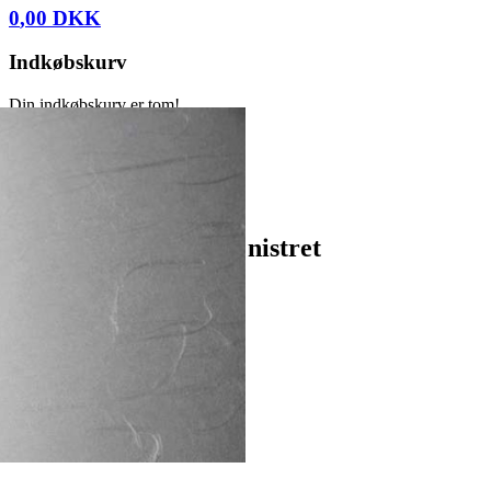
0
,
00
DKK
Indkøbskurv
Din indkøbskurv er tom!
Hjem
Boligtilbehør
Japansk Rispapir
Rispapir model 5742 nistret
Rispapir model 5742 nistret