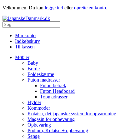
Velkommen. Du kan
logge ind
eller
oprette en konto
.
Min konto
Indkøbskurv
Til kassen
Møbler
Baby
Borde
Foldeskærme
Futon madrasser
Futon betræk
Futon Headboard
Topmadrasser
Hylder
Kommoder
Kotatsu, det japanske system for opvarmning
Magasin for opbevaring
Opbevaring
Podium, Kotatsu + opbevaring
Senge