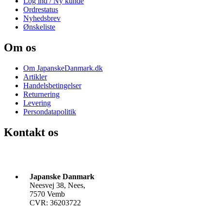
Log ind / Ny kunde
Ordrestatus
Nyhedsbrev
Ønskeliste
Om os
Om JapanskeDanmark.dk
Artikler
Handelsbetingelser
Returnering
Levering
Persondatapolitik
Kontakt os
Japanske Danmark
Neesvej 38, Nees,
7570 Vemb
CVR: 36203722