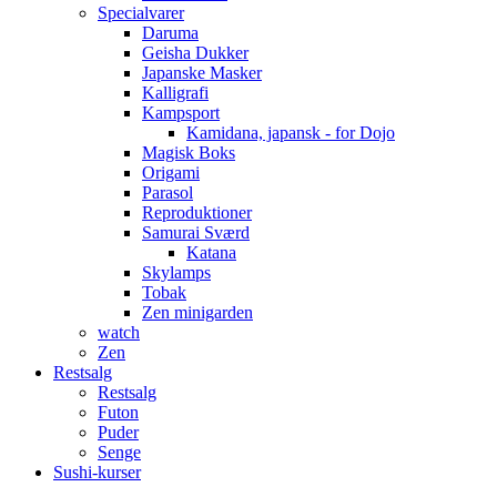
Specialvarer
Daruma
Geisha Dukker
Japanske Masker
Kalligrafi
Kampsport
Kamidana, japansk - for Dojo
Magisk Boks
Origami
Parasol
Reproduktioner
Samurai Sværd
Katana
Skylamps
Tobak
Zen minigarden
watch
Zen
Restsalg
Restsalg
Futon
Puder
Senge
Sushi-kurser