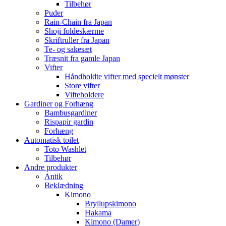
Tilbehør
Puder
Rain-Chain fra Japan
Shoji foldeskærme
Skriftruller fra Japan
Te- og sakesæt
Træsnit fra gamle Japan
Vifter
Håndholdte vifter med specielt mønster
Store vifter
Vifteholdere
Gardiner og Forhæng
Bambusgardiner
Rispapir gardin
Forhæng
Automatisk toilet
Toto Washlet
Tilbehør
Andre produkter
Antik
Beklædning
Kimono
Bryllupskimono
Hakama
Kimono (Damer)