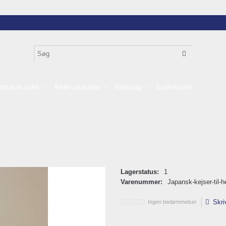
omatisk toilet
Andre produkter
Restsalg
Sushi-kurser
Lagerstatus:
1
Varenummer:
Japansk-kejser-til-h
Skri
Ingen bedømmelser