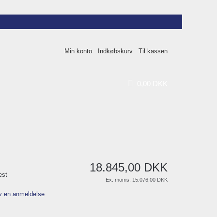
Min konto
Indkøbskurv
Til kassen
0
,
00
DKK
18.845
,
00
DKK
est
Ex. moms:
15.076,00 DKK
v en anmeldelse