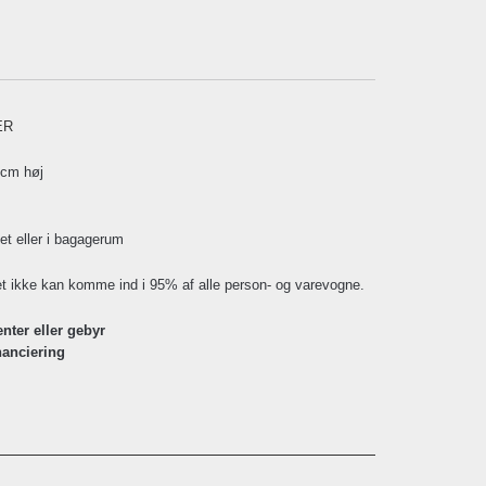
ER
 cm høj
t eller i bagagerum
slet ikke kan komme ind i 95% af alle person- og varevogne.
enter eller gebyr
nanciering