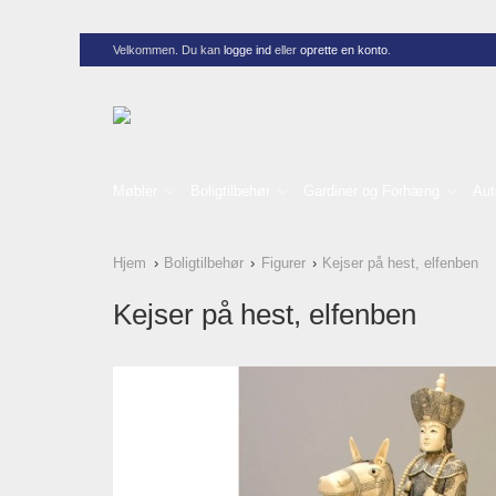
Velkommen. Du kan
logge ind
eller
oprette en konto
.
Møbler
Boligtilbehør
Gardiner og Forhæng
Aut
Hjem
Boligtilbehør
Figurer
Kejser på hest, elfenben
Kejser på hest, elfenben