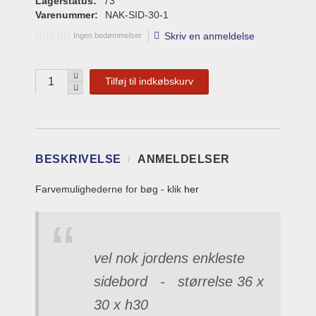
Lagerstatus:
73
Varenummer:
NAK-SID-30-1
Skriv en anmeldelse
Ingen bedømmelser
Tilføj til indkøbskurv
BESKRIVELSE
ANMELDELSER
Farvemulighederne for bøg - klik
her
vel nok jordens enkleste
sidebord - størrelse 36 x
30 x h30