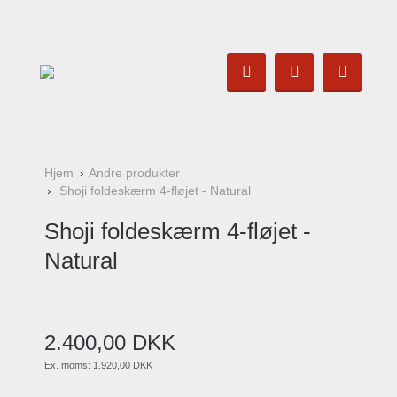
Hjem
Andre produkter
Shoji foldeskærm 4-fløjet - Natural
Shoji foldeskærm 4-fløjet -
Natural
2.400
,
00
DKK
Ex. moms:
1.920,00 DKK