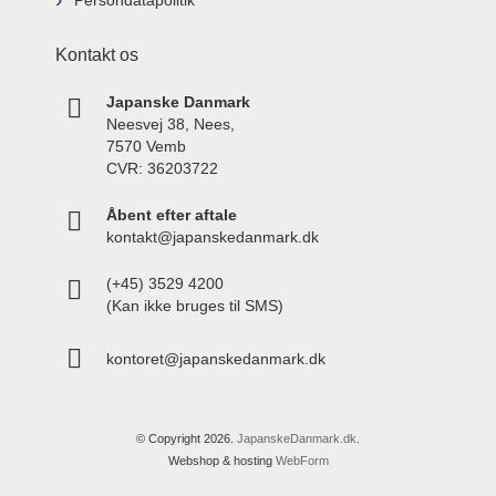
Persondatapolitik
Kontakt os
Japanske Danmark
Neesvej 38, Nees,
7570 Vemb
CVR: 36203722
Åbent efter aftale
kontakt@japanskedanmark.dk
(+45) 3529 4200
(Kan ikke bruges til SMS)
kontoret@japanskedanmark.dk
© Copyright 2026.
JapanskeDanmark.dk
.
Webshop & hosting
WebForm