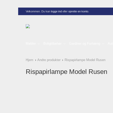
Velkommen. Du kan
logge ind
eller
oprette en konto
.
Møbler
Boligtilbehør
Gardiner og Forhæng
Aut
Hjem
Andre produkter
Rispapirlampe Model Rusen
Rispapirlampe Model Rusen