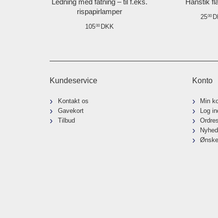
Ledning med fatning – til f.eks.
Hanstik fl
rispapirlamper
25
D
00
105
DKK
00
Kundeservice
Konto
Kontakt os
Min k
Gavekort
Log in
Tilbud
Ordre
Nyhed
Ønske