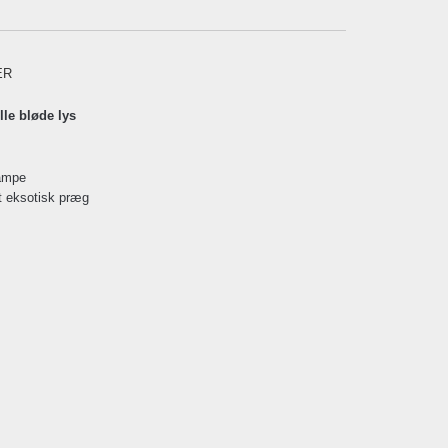
ER
lle bløde lys
lampe
et eksotisk præg