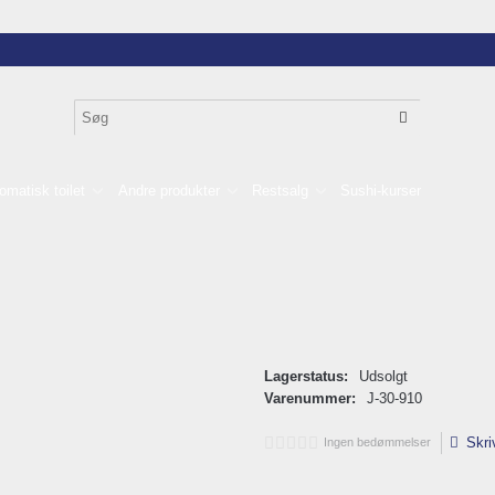
omatisk toilet
Andre produkter
Restsalg
Sushi-kurser
Lagerstatus:
Udsolgt
Varenummer:
J-30-910
Skri
Ingen bedømmelser