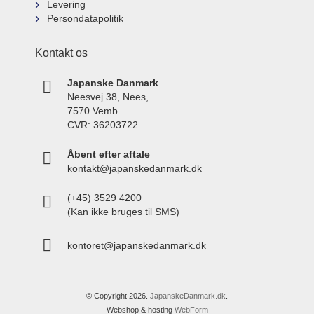
Levering
Persondatapolitik
Kontakt os
Japanske Danmark
Neesvej 38, Nees,
7570 Vemb
CVR: 36203722
Åbent efter aftale
kontakt@japanskedanmark.dk
(+45) 3529 4200
(Kan ikke bruges til SMS)
kontoret@japanskedanmark.dk
© Copyright 2026.
JapanskeDanmark.dk
.
Webshop & hosting
WebForm