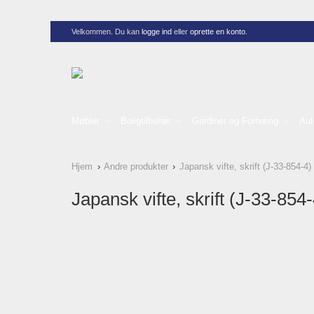
Velkommen. Du kan
logge ind
eller
oprette en konto
.
Møbler
Boligtilbehør
Gardiner og Forhæng
Aut
Hjem
Andre produkter
Japansk vifte, skrift (J-33-854-4)
Japansk vifte, skrift (J-33-854-