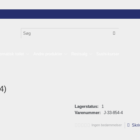
omatisk toilet
Andre produkter
Restsalg
Sushi-kurser
4)
Lagerstatus:
1
Varenummer:
J-33-854-4
Skri
Ingen bedømmelser