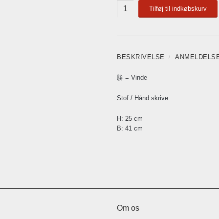
Tilføj til indkøbskurv
BESKRIVELSE
ANMELDELS
勝 = Vinde
Stof / Hånd skrive
H: 25 cm
B: 41 cm
Om os