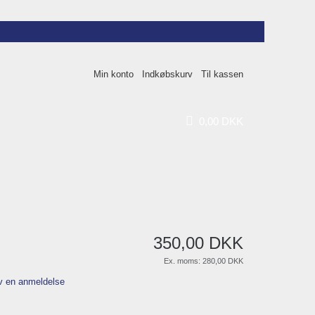
Min konto
Indkøbskurv
Til kassen
0
,
00
DKK
350
,
00
DKK
Ex. moms:
280,00 DKK
v en anmeldelse