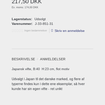
217
,
50
DKK
Ex. moms:
174,00 DKK
Lagerstatus:
Udsolgt
Varenummer:
J-33-851-31
Skriv en anmeldelse
Ingen bedømmelser
BESKRIVELSE
ANMELDELSER
Japansk vifte, B:40 H:23 cm, flot motiv
Udvalgt i Japan til det danske marked, og flere af
typerne findes kun i dette ene eksemplar, så hver
kunde har sin egen vifte - ret unikt