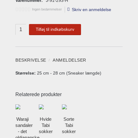
Varenummer:
J-91-293-H
Skriv en anmeldelse
Ingen bedømmelser
Tilføj til indkøbskurv
BESKRIVELSE
ANMELDELSER
Størrelse:
25 cm - 28 cm (Sneaker længde)
Relaterede produkter
Waraji
Hvide
Sorte
sandaler
Tabi
Tabi
- det
sokker
sokker
oldjapanske