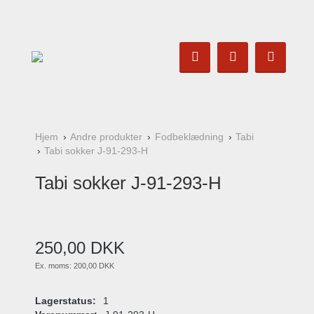
Hjem
Andre produkter
Fodbeklædning
Tabi
Tabi sokker J-91-293-H
Tabi sokker J-91-293-H
250
,
00
DKK
Ex. moms:
200,00 DKK
Lagerstatus:
1