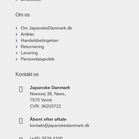
Om os
Om JapanskeDanmark.dk
Artikler
Handelsbetingelser
Returnering
Levering
Persondatapolitik
Kontakt os
Japanske Danmark
Neesvej 38, Nees,
7570 Vemb
CVR: 36203722
Åbent efter aftale
kontakt@japanskedanmark.dk
(+45) 3529 4200