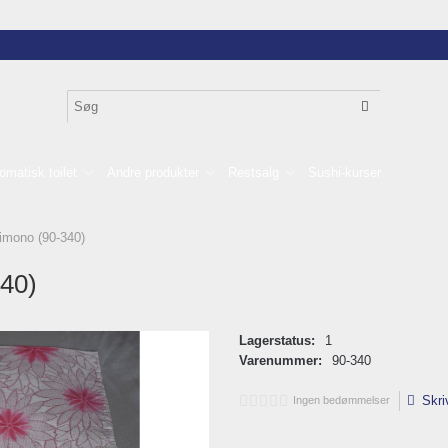
omatisk toilet
Andre produkter
Restsalg
Sushi-kurser
mono (90-340)
40)
Lagerstatus:
1
Varenummer:
90-340
Skri
Ingen bedømmelser