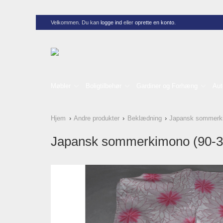
Velkommen. Du kan
logge ind
eller
oprette en konto
.
Møbler
Boligtilbehør
Gardiner og Forhæng
Aut
Hjem
Andre produkter
Beklædning
Japansk sommerki
Japansk sommerkimono (90-3