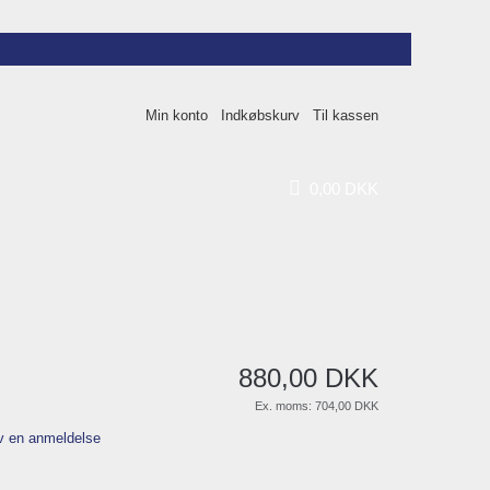
Min konto
Indkøbskurv
Til kassen
0
,
00
DKK
880
,
00
DKK
Ex. moms:
704,00 DKK
v en anmeldelse