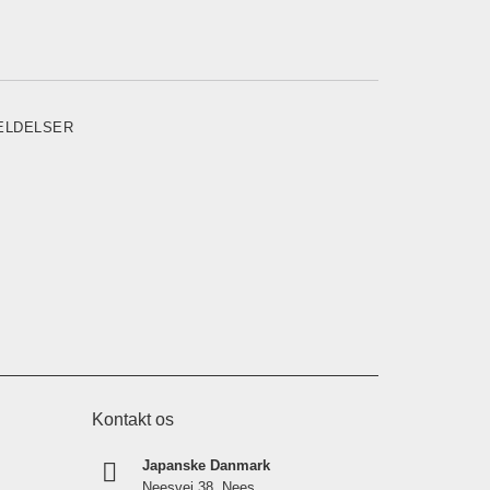
ELDELSER
Kontakt os
Japanske Danmark
Neesvej 38, Nees,