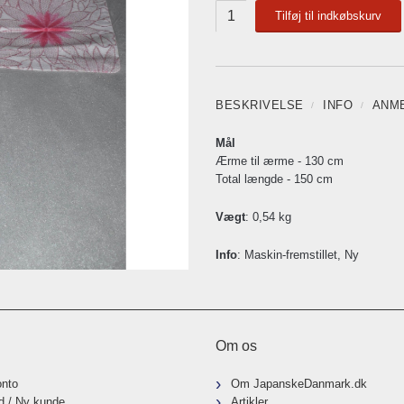
Tilføj til indkøbskurv
BESKRIVELSE
INFO
ANM
Mål
Ærme til ærme - 130 cm
Total længde - 150 cm
Vægt
: 0,54 kg
Info
: Maskin-fremstillet, Ny
Om os
onto
Om JapanskeDanmark.dk
d / Ny kunde
Artikler