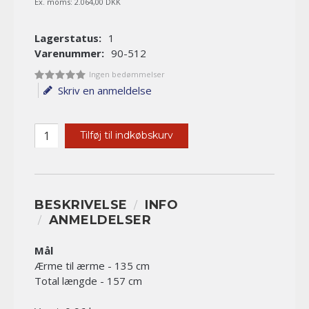
Ex. moms:
2.064,00 DKK
Lagerstatus:
1
Varenummer:
90-512
Ingen bedømmelser
Skriv en anmeldelse
Tilføj til indkøbskurv
BESKRIVELSE
INFO
ANMELDELSER
Mål
Ærme til ærme - 135 cm
Total længde - 157 cm