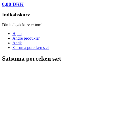
0
,
00
DKK
Indkøbskurv
Din indkøbskurv er tom!
Hjem
Andre produkter
Antik
Satsuma porcelæn sæt
Satsuma porcelæn sæt