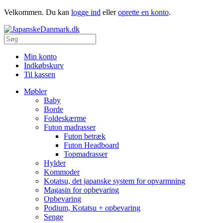
Velkommen. Du kan
logge ind
eller
oprette en konto
.
Min konto
Indkøbskurv
Til kassen
Møbler
Baby
Borde
Foldeskærme
Futon madrasser
Futon betræk
Futon Headboard
Topmadrasser
Hylder
Kommoder
Kotatsu, det japanske system for opvarmning
Magasin for opbevaring
Opbevaring
Podium, Kotatsu + opbevaring
Senge