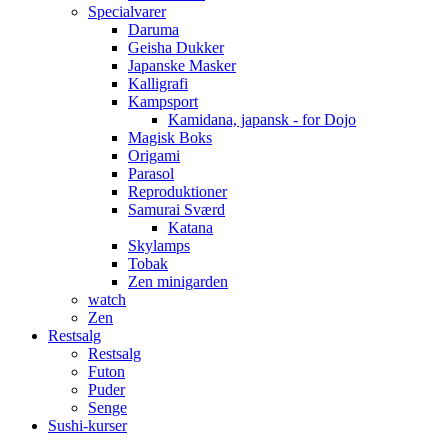
Specialvarer
Daruma
Geisha Dukker
Japanske Masker
Kalligrafi
Kampsport
Kamidana, japansk - for Dojo
Magisk Boks
Origami
Parasol
Reproduktioner
Samurai Sværd
Katana
Skylamps
Tobak
Zen minigarden
watch
Zen
Restsalg
Restsalg
Futon
Puder
Senge
Sushi-kurser