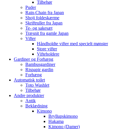
Tilbehør
Puder
Rain-Chain fra Japan
Shoji foldeskærme
Skriftruller fra Japan
Te- og sakesæt
Træsnit fra gamle Japan
Vifter
Håndholdte vifter med specielt mønster
Store vifter
Vifteholdere
Gardiner og Forhæng
Bambusgardiner
Rispapir gardin
Forhæng
Automatisk toilet
Toto Washlet
Tilbehør
Andre produkter
Antik
Beklædning
Kimono
Bryllupskimono
Hakama
Kimono (Damer)