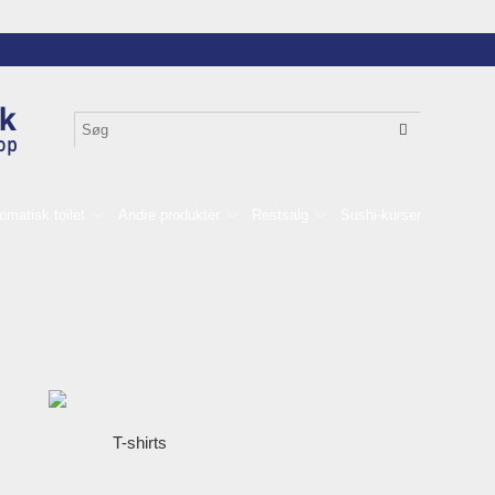
omatisk toilet
Andre produkter
Restsalg
Sushi-kurser
T-shirts