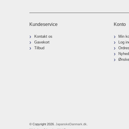
Kundeservice
Konto
Kontakt os
Min k
Gavekort
Log in
Tilbud
Ordre
Nyhed
Ønske
© Copyright 2026.
JapanskeDanmark.dk
.