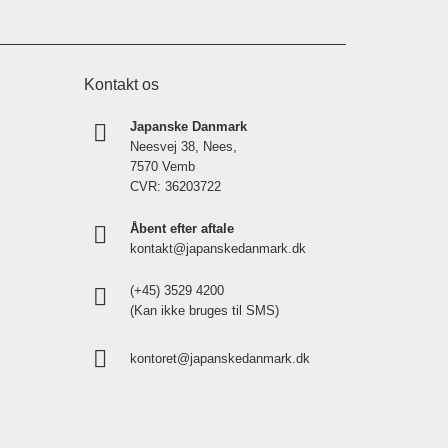
Kontakt os
Japanske Danmark
Neesvej 38, Nees,
7570 Vemb
CVR: 36203722
Åbent efter aftale
kontakt@japanskedanmark.dk
(+45) 3529 4200
(Kan ikke bruges til SMS)
kontoret@japanskedanmark.dk