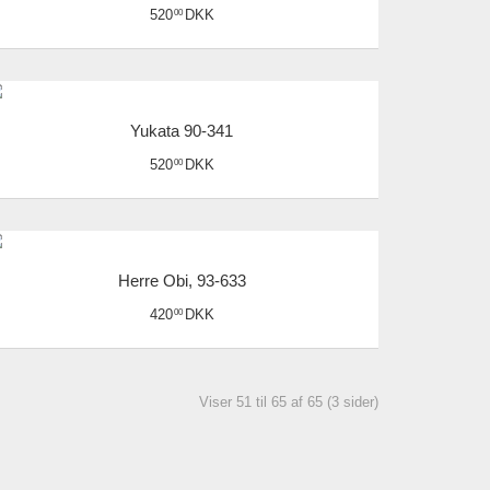
520
DKK
00
Yukata 90-341
520
DKK
00
Herre Obi, 93-633
420
DKK
00
Viser 51 til 65 af 65 (3 sider)