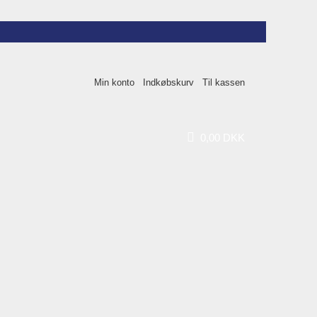
Min konto
Indkøbskurv
Til kassen
0
,
00
DKK