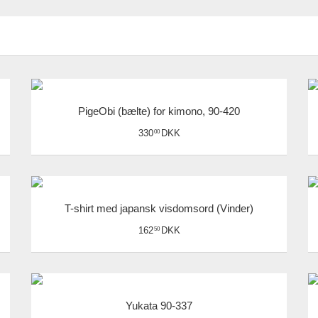
PigeObi (bælte) for kimono, 90-420
330
DKK
00
T-shirt med japansk visdomsord (Vinder)
162
DKK
50
Yukata 90-337