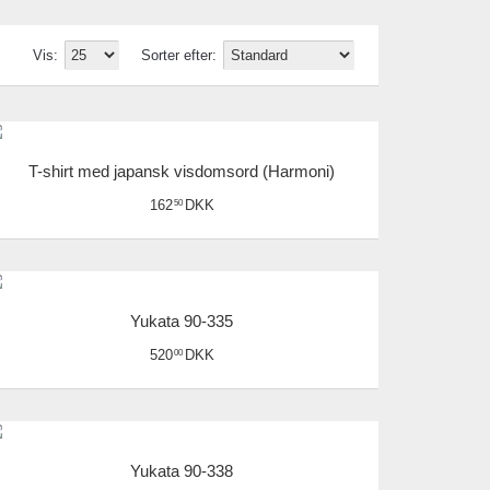
Vis:
Sorter efter:
T-shirt med japansk visdomsord (Harmoni)
162
DKK
50
Yukata 90-335
520
DKK
00
Yukata 90-338