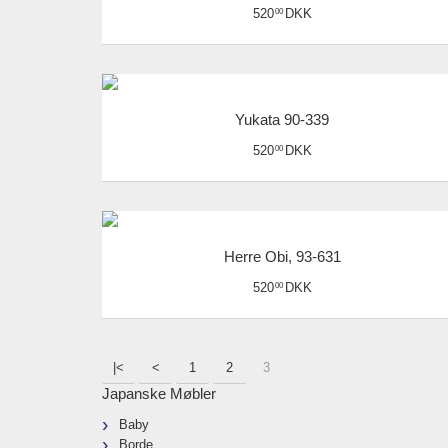
520
DKK
00
Yukata 90-339
520
DKK
00
Herre Obi, 93-631
520
DKK
00
|<
<
1
2
3
Japanske Møbler
Baby
Borde