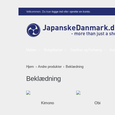
Velkommen. Du kan
logge ind
eller
oprette en konto
.
Møbler
Boligtilbehør
Gardiner og Forhæng
Aut
Hjem
Andre produkter
Beklædning
Beklædning
Kimono
Obi