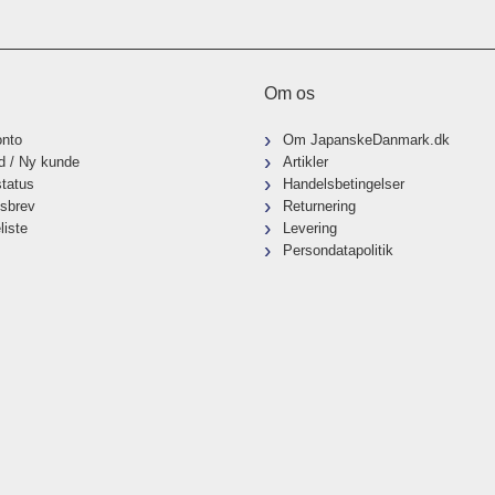
Om os
onto
Om JapanskeDanmark.dk
d / Ny kunde
Artikler
status
Handelsbetingelser
sbrev
Returnering
liste
Levering
Persondatapolitik