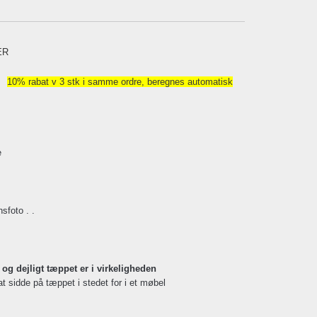
ER
10% rabat v 3 stk i samme ordre, beregnes automatisk
e
nsfoto . .
t og dejligt tæppet er i virkeligheden
at sidde på tæppet i stedet for i et møbel