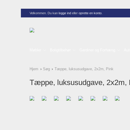
Velkommen. Du kan
logge ind
eller
oprette en konto
.
Møbler
Boligtilbehør
Gardiner og Forhæng
Aut
Hjem
Søg
Tæppe, luksusudgave, 2x2m, Pink
Tæppe, luksusudgave, 2x2m, 