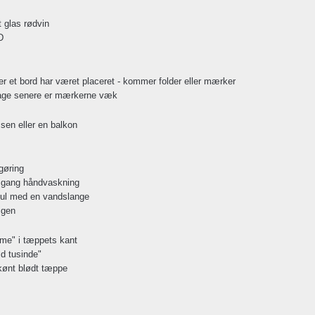
t glas rødvin
D
er et bord har været placeret - kommer folder eller mærker
 dage senere er mærkerne væk
sen eller en balkon
ngøring
n gang håndvaskning
pul med en vandslange
igen
e" i tæppets kant
ld tusinde"
kønt blødt tæppe