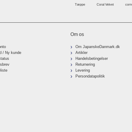
Tæppe
Coral Velvet
corn
Om os
onto
Om JapanskeDanmark.dk
d / Ny kunde
Artikler
status
Handelsbetingelser
sbrev
Returnering
liste
Levering
Persondatapolitik