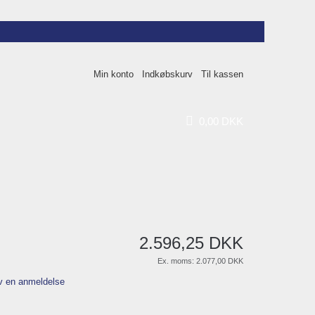
Min konto
Indkøbskurv
Til kassen
0
,
00
DKK
2.596
,
25
DKK
Ex. moms:
2.077,00 DKK
v en anmeldelse