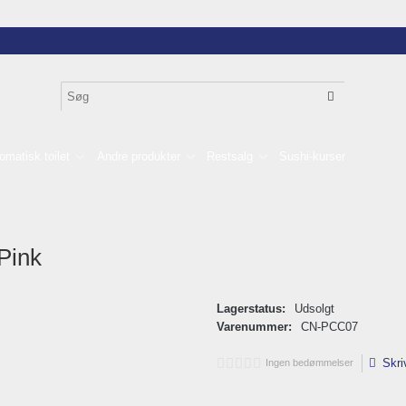
omatisk toilet
Andre produkter
Restsalg
Sushi-kurser
Pink
Lagerstatus:
Udsolgt
Varenummer:
CN-PCC07
Skri
Ingen bedømmelser