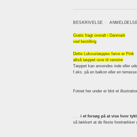
BESKRIVELSE
ANMELDELS
Gratis frag
t overalt
i
Danmark
ved bestilling
Dette Luksustæppes farve er Pink
altså tæppet ovre til venstre
Tæppet kan anvendes inde eller ud
f.eks. på en balkon eller en terrasse
Fotoet her under er blot et illustratio
. . .
i et forsøg på at vise hvor tyk
så lækkert at de fleste foretrækker 