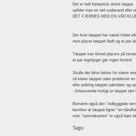
Det er helt fantastisk skønt tæppe
spilder man en rød sodavand eller e
DET FJERNES MED EN VÅD KLU
Der hvor tæppet har været foldet ell
men placer tæppet fladt og et par
Tæppet kan tilmed placers på terras
et par regnbyger gør ingen forskel
Skulle der blive behov for større re
så klarer tæppet uden problemer e
eller anbring tæppet udendørs og s
- forbavsende hurtigt er tæppet tørt 
Bemærk også den "indbyggede ramm
bevirker at tæppet ligner "en håndfu
men "rammekanten" er også bare s
Tags: