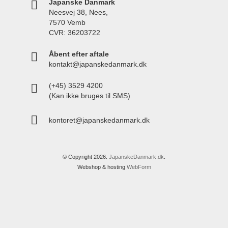
Japanske Danmark
Neesvej 38, Nees,
7570 Vemb
CVR: 36203722
Åbent efter aftale
kontakt@japanskedanmark.dk
(+45) 3529 4200
(Kan ikke bruges til SMS)
kontoret@japanskedanmark.dk
© Copyright 2026.
JapanskeDanmark.dk
.
Webshop & hosting
WebForm