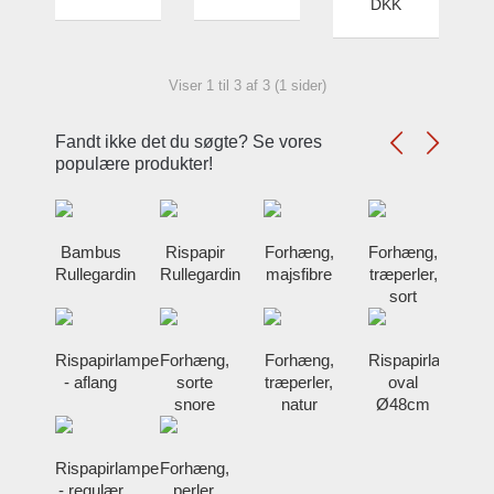
DKK
Viser 1 til 3 af 3 (1 sider)
Fandt ikke det du søgte? Se vores
populære produkter!
Bambus
Rispapir
Forhæng,
Forhæng,
Rullegardin
Rullegardin
majsfibre
træperler,
sort
Rispapirlampe
Forhæng,
Forhæng,
Rispapirlampe-
- aflang
sorte
træperler,
oval
snore
natur
Ø48cm
Rispapirlampe
Forhæng,
- regulær
perler,