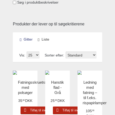
Søg i produktbeskrivelser
Produkter der lever op til søgekritierene
Gitter
Liste
Vis:
Sorter efter:
Fatningsskruetrækker
Hanstik
Ledning
med
flad -
med
polsøger
Grå
fatning –
til f.eks.
35
DKK
25
DKK
00
00
rispapirlamper
Tilføj til indkøbskurv
Tilføj til indkøbskurv
105
00