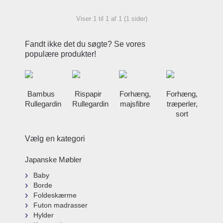
Viser 1 til 1 af 1 (1 sider)
Fandt ikke det du søgte? Se vores
populære produkter!
Bambus
Rispapir
Forhæng,
Forhæng,
Rullegardin
Rullegardin
majsfibre
træperler,
sort
Vælg en kategori
Japanske Møbler
Baby
Borde
Foldeskærme
Futon madrasser
Hylder