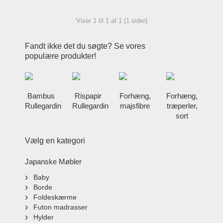
Viser 1 til 1 af 1 (1 sider)
Fandt ikke det du søgte? Se vores
populære produkter!
Bambus
Rispapir
Forhæng,
Forhæng,
Rullegardin
Rullegardin
majsfibre
træperler,
sort
Vælg en kategori
Japanske Møbler
Baby
Borde
Foldeskærme
Futon madrasser
Hylder