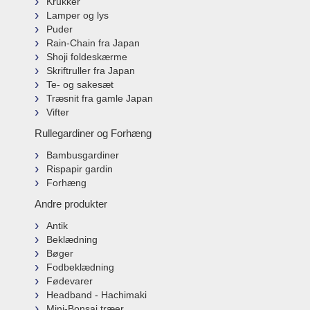
Krukker
Lamper og lys
Puder
Rain-Chain fra Japan
Shoji foldeskærme
Skriftruller fra Japan
Te- og sakesæt
Træsnit fra gamle Japan
Vifter
Rullegardiner og Forhæng
Bambusgardiner
Rispapir gardin
Forhæng
Andre produkter
Antik
Beklædning
Bøger
Fodbeklædning
Fødevarer
Headband - Hachimaki
Mini-Bonsai træer