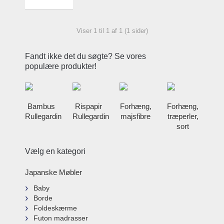
Viser 1 til 1 af 1 (1 sider)
Fandt ikke det du søgte? Se vores
populære produkter!
Bambus
Rispapir
Forhæng,
Forhæng,
Rullegardin
Rullegardin
majsfibre
træperler,
sort
Vælg en kategori
Japanske Møbler
Baby
Borde
Foldeskærme
Futon madrasser