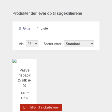
Produkter der lever op til søgekritierene
Gitter
Liste
Vis:
Sorter efter:
Prøve
rispapir
(5 stk a-
5)
140
00
DKK
Tilføj til indkøbskurv