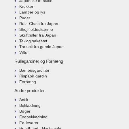
Japanske te-skåle
Krukker
Lamper og lys
Puder
Rain-Chain fra Japan
Shoji foldeskærme
Skriftruller fra Japan
Te- og sakesæt
Træsnit fra gamle Japan
Vifter
Rullegardiner og Forhæng
Bambusgardiner
Rispapir gardin
Forhæng
Andre produkter
Antik
Beklædning
Bøger
Fodbeklædning
Fødevarer
Headband - Hachimaki