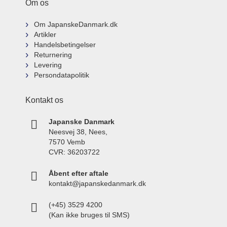
Om os
Om JapanskeDanmark.dk
Artikler
Handelsbetingelser
Returnering
Levering
Persondatapolitik
Kontakt os
Japanske Danmark
Neesvej 38, Nees,
7570 Vemb
CVR: 36203722
Åbent efter aftale
kontakt@japanskedanmark.dk
(+45) 3529 4200
(Kan ikke bruges til SMS)